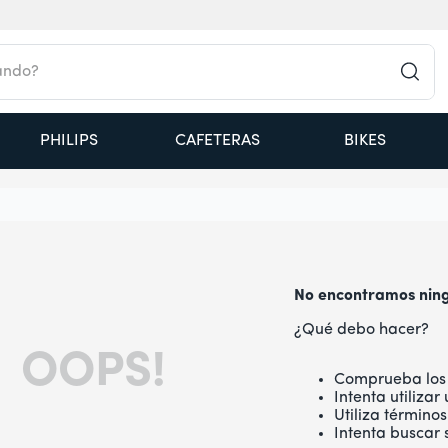
do?
PHILIPS
CAFETERAS
BIKES
No encontramos ning
¿Qué debo hacer?
OOPS!
Comprueba los 
Intenta utiliza
Utiliza término
Intenta buscar