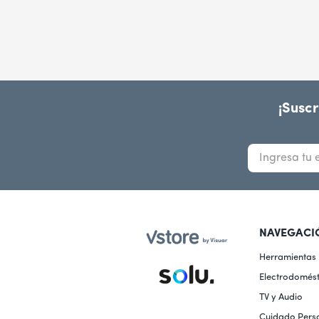
10
.
freidora
¡Suscr
NAVEGACI
Herramientas
Electrodomést
TV y Audio
Cuidado Pers