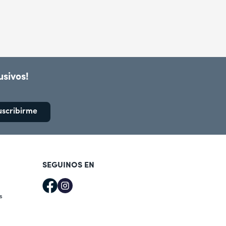
usivos!
uscribirme
SEGUINOS EN
s