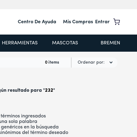
Centro De Ayuda
Mis Compras
Entrar
HERRAMIENTAS
MASCOTAS
BREMEN
0
Ordenar por
ún resultado para "
232
"
términos ingresados
r una sola palabra
s genéricos en la búsqueda
 sinónimos del término deseado