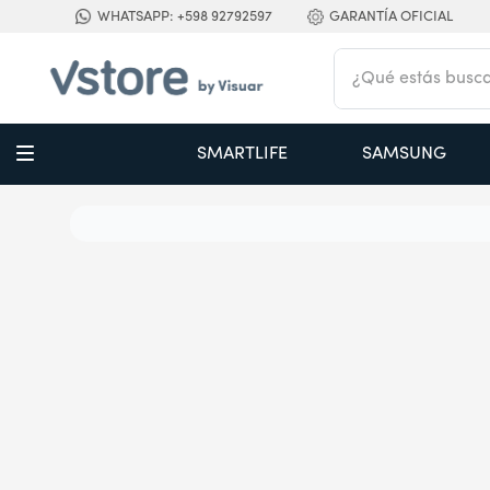
WHATSAPP: +598 92792597
GARANTÍA OFICIAL
¿Qué estás buscan
TÉRMINOS MÁS BUSCADOS
SMARTLIFE
SAMSUNG
1
.
digital
2
.
termo bremen 1,2 l ac inox
3
.
cocina
4
.
campana
5
.
aire acondicionado inverter
6
.
cortacabello
7
.
secador
8
.
secarropas
9
.
nestle