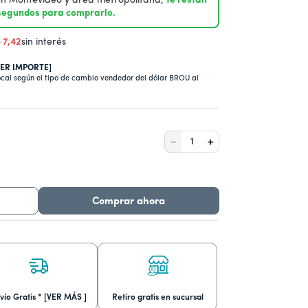
 Montevideo y área metropolitana,
te restan
 segundos para comprarlo.
S
7
,
42
sin interés
VER IMPORTE]
ocal según el tipo de cambio vendedor del dólar BROU al
－
＋
Comprar ahora
vío Gratis * [VER MÁS ]
Retiro gratis en sucursal