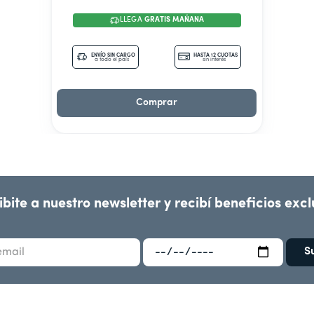
LLEGA
GRATIS MAÑANA
ENVÍO SIN CARGO
HASTA 12 CUOTAS
a todo el país
sin interés
Comprar
ibite a nuestro newsletter y recibí beneficios excl
S