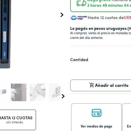
Llega gratis
mañana en
3 horas 49 minutos 04
Hasta 12 cuotas de
U$
Lo pagás en pesos uruguayos:
[
Al comprar, verás el precio en moneda l
cierre del día anterior.
Cantidad
Añadir al carrito
HASTA 12 CUOTAS
sin interés
Ver medios de pago
En