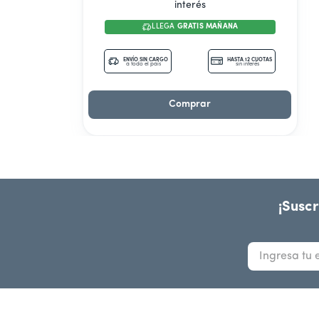
interés
LLEGA
GRATIS MAÑANA
ENVÍO SIN CARGO
HASTA 12 CUOTAS
a todo el país
sin interés
Comprar
¡Suscr