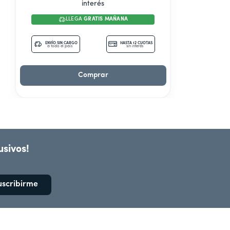
interés
LLEGA
GRATIS MAÑANA
ENVÍO SIN CARGO
HASTA 12 CUOTAS
a todo el país
sin interés
Comprar
usivos!
uscribirme