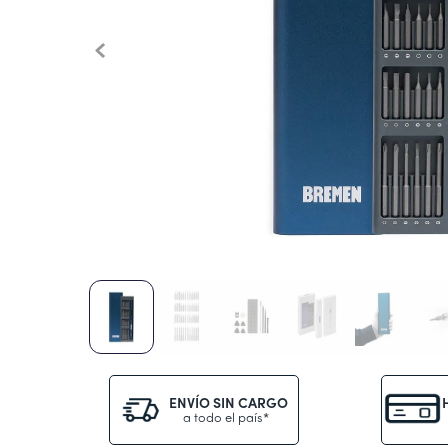
10
.
secador
ENVÍO SIN CARGO
a todo el país*