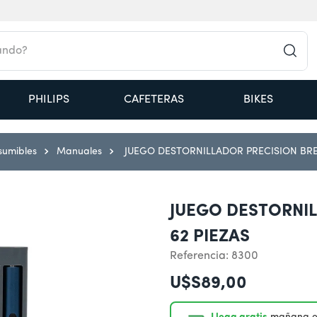
do?
PHILIPS
CAFETERAS
BIKES
sumibles
Manuales
JUEGO DESTORNILLADOR PRECISION BRE
JUEGO DESTORNI
62 PIEZAS
Referencia
:
8300
U$S
89
,
00