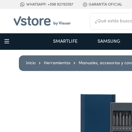
WHATSAPP: +598 92792597
GARANTÍA OFICIAL
¿Qué estás buscan
TÉRMINOS MÁS BUSCADOS
SMARTLIFE
SAMSUNG
1
.
digital
2
.
termo bremen 1,2 l ac inox
Herramientas
Manuales, accesorios y con
3
.
cocina
4
.
campana
5
.
aire acondicionado inverter
6
.
freidora
7
.
radiadores
8
.
cortacabello
9
.
secarropas