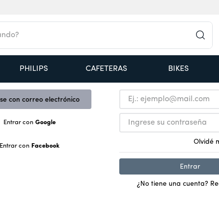
do?
PHILIPS
CAFETERAS
BIKES
una opción para entrar
Iniciar sesión con correo 
se con correo electrónico
Entrar con
Google
Olvidé 
Entrar con
Facebook
Entrar
¿No tiene una cuenta? Re