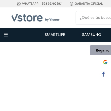
WHATSAPP: +598 92792597
GARANTÍA OFICIAL
¿Qué estás buscan
TÉRMINOS MÁS BUSCADOS
SMARTLIFE
SAMSUNG
1
.
digital
Escoja 
2
.
termo bremen 1,2 l ac inox
Registrar
3
.
cocina
4
.
campana
5
.
aire acondicionado inverter
6
.
cortacabello
7
.
secador
8
.
secarropas
9
.
nestle