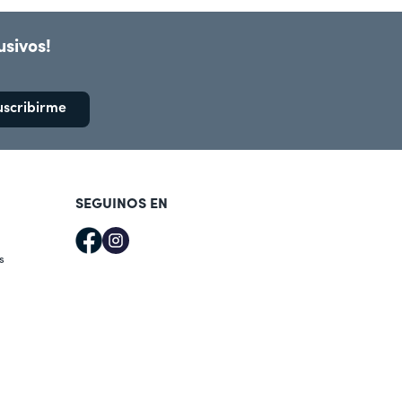
usivos!
uscribirme
SEGUINOS EN
s