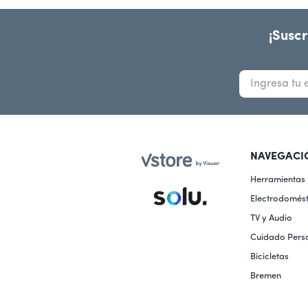
10
.
freidora
¡Suscr
NAVEGACI
Herramientas
Electrodomést
TV y Audio
Cuidado Pers
Bicicletas
Bremen