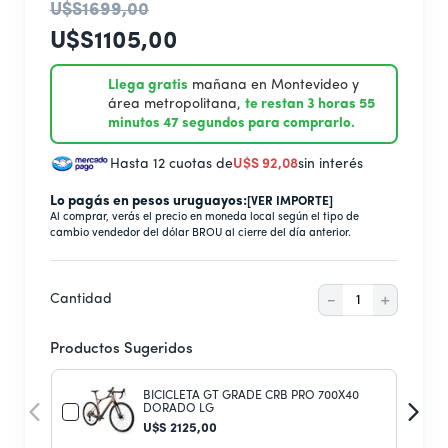
9
.
secarropas
U$S
1699
,
00
10
.
secador
U$S
1105
,
00
Llega gratis
mañana en Montevideo y
área metropolitana,
te restan 3 horas 55
minutos 46 segundos para comprarlo.
Hasta 12 cuotas de
U$S
92
,
08
sin interés
Lo pagás en pesos uruguayos:
[VER IMPORTE]
Al comprar, verás el precio en moneda local según el tipo de
cambio vendedor del dólar BROU al cierre del día anterior.
－
＋
Cantidad
Productos Sugeridos
BICICLETA GT GRADE CRB PRO 700X40
DORADO LG
U$S
2125
,
00