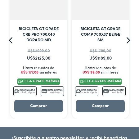
BICICLETA GT GRADE
BICICLETA GT GRADE
CRB PRO 700X40
COMP 700X37 BEIGE
DORADO MD
SM
U$S
2999
,
00
U$S
1799
,
00
U$S
2125
,
00
U$S
1189
,
00
Hasta 12 cuotas de
Hasta 12 cuotas de
U$S
177
,
08
sin interés
U$S
99
,
08
sin interés
LLEGA
GRATIS MAÑANA
LLEGA
GRATIS MAÑANA
S
ENVÍO SIN CARGO
HASTA 12 CUOTAS
ENVÍO SIN CARGO
HASTA 12 CUOTAS
a todo el país
sin interés
a todo el país
sin interés
Comprar
Comprar
¡Suscribite a nuestro newsletter y recibí beneficios