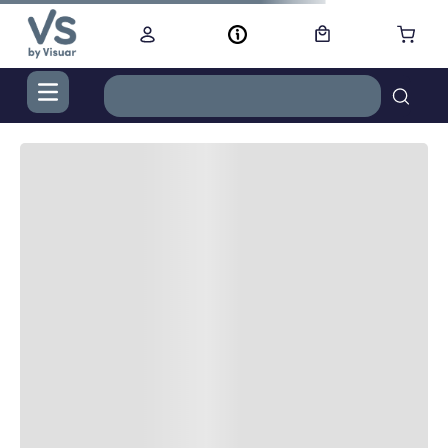
TÉRMINOS MÁS BUSCADOS
1
.
digital
2
.
termo bremen 1,2 l ac inox
3
.
cocina
4
.
campana
5
.
aire acondicionado inverter
6
.
freidora
7
.
radiadores
8
.
cortacabello