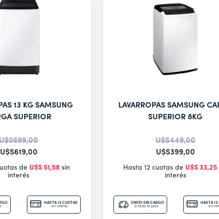
PAS 13 KG SAMSUNG
LAVARROPAS SAMSUNG CA
RGA SUPERIOR
SUPERIOR 8KG
U$S
699
,
00
U$S
449
,
00
U$S
619
,
00
U$S
399
,
00
cuotas de
U$S
51
,
58
sin
Hasta 12 cuotas de
U$S
33
,
25
interés
interés
ARGO
HASTA 12 CUOTAS
ENVÍO SIN CARGO
HASTA 12
s
sin interés
a todo el país
sin int