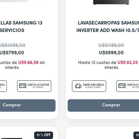
ILLAS SAMSUNG 13
LAVASECARROPAS SAMSU
SERVICIOS
INVERTER ADD WASH 10.5/
U$S
1099
,
00
U$S
1199
,
00
U$S
799
,
00
U$S
999
,
00
cuotas de
U$S
66
,
58
sin
Hasta 12 cuotas de
U$S
83
,
25
interés
interés
ARGO
HASTA 12 CUOTAS
ENVÍO SIN CARGO
HASTA 12
s
sin interés
a todo el país
sin int
Comprar
Comprar
11 %
OFF
1