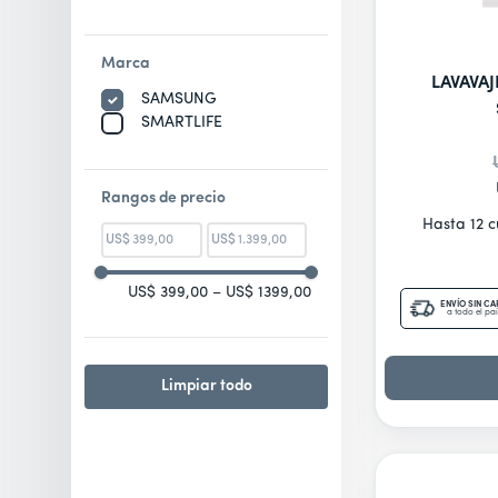
10
.
freidora
Marca
LAVAVAJ
SAMSUNG
SMARTLIFE
Rangos de precio
Hasta 12 
US$
US$
US$ 399,00
–
US$ 1399,00
ENVÍO SIN C
a todo el paí
Limpiar todo