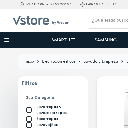
WHATSAPP: +598 92792597
GARANTÍA OFICIAL
¿Qué estás buscan
TÉRMINOS MÁS BUSCADOS
SMARTLIFE
SAMSUNG
1
.
digital
2
.
termo bremen 1,2 l ac inox
Electrodomésticos
Lavado y Limpieza
3
.
cocina
4
.
campana
5
.
aire acondicionado inverter
Filtros
6
.
cortacabello
Sub-Categoría
7
.
secador
Lavarropas y
8
.
secarropas
Lavasecarropas
Secarropas
9
.
nestle
Lavavajillas