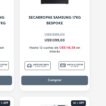
NG
SECARROPAS SAMSUNG 17KG
7KG
BESPOKE
U$S
1599
,
00
U$S
1399
,
00
sin
Hasta 12 cuotas de
U$S
116
,
58
sin
interés
 CUOTAS
ENVÍO SIN CARGO
HASTA 12 CUOTAS
erés
a todo el país
sin interés
Comprar
1 %
OFF
10 %
OFF