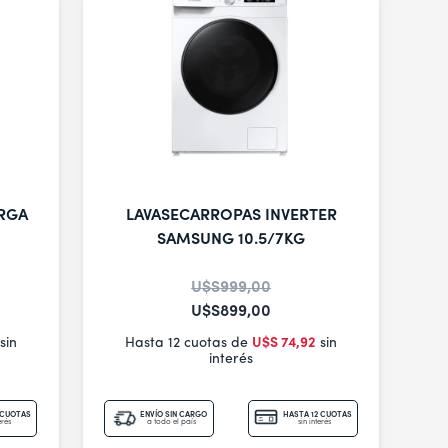
RGA
LAVASECARROPAS INVERTER
SAMSUNG 10.5/7KG
U$S
999
,
00
U$S
899
,
00
sin
Hasta 12 cuotas de
U$S
74
,
92
sin
interés
 CUOTAS
ENVÍO SIN CARGO
HASTA 12 CUOTAS
erés
a todo el país
sin interés