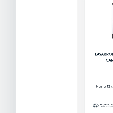
LAVARRO
CA
Hasta 12 
ENVÍO SIN C
a todo el paí