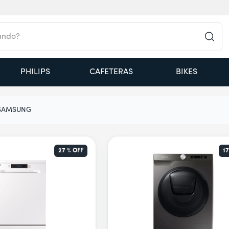
do?
PHILIPS
CAFETERAS
BIKES
SAMSUNG
27 %
OFF
17