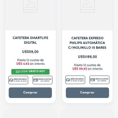
CAFETERA SMARTLIFE
CAFETERA EXPRESO
DIGITAL
PHILIPS AUTOMÁTICA
C/MOLINILLO 15 BARES
U$S
59
,
00
U$S
1199
,
00
Hasta 12 cuotas de
U$S
4
,
92
sin interés
Hasta 12 cuotas de
U$S
99
,
92
sin interés
LLEGA
GRATIS HOY
ENVÍO SIN CARGO
HASTA 12 CUOTAS
ENVÍO SIN CARGO
HASTA 12 CUOTAS
a todo el país
sin interés
a todo el país
sin interés
Comprar
Comprar