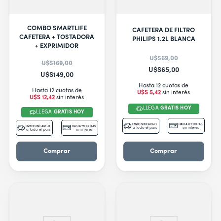
COMBO SMARTLIFE
CAFETERA DE FILTRO
CAFETERA + TOSTADORA
PHILIPS 1.2L BLANCA
+ EXPRIMIDOR
U$S
69
,
00
U$S
169
,
00
U$S
65
,
00
U$S
149
,
00
Hasta 12 cuotas de
Hasta 12 cuotas de
U$S
5
,
42
sin interés
U$S
12
,
42
sin interés
LLEGA
GRATIS HOY
LLEGA
GRATIS HOY
ENVÍO SIN CARGO
HASTA 12 CUOTAS
ENVÍO SIN CARGO
HASTA 12 CUOTAS
a todo el país
sin interés
a todo el país
sin interés
Comprar
Comprar