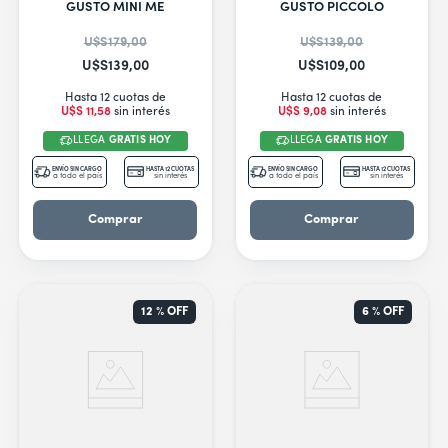
9
.
secarropas
GUSTO MINI ME
GUSTO PICCOLO
10
.
secador
U$S
179
,
00
U$S
139
,
00
U$S
139
,
00
U$S
109
,
00
Hasta 12 cuotas de
Hasta 12 cuotas de
U$S
11
,
58
sin interés
U$S
9
,
08
sin interés
LLEGA
GRATIS HOY
LLEGA
GRATIS HOY
ENVÍO SIN CARGO
HASTA 12 CUOTAS
ENVÍO SIN CARGO
HASTA 12 CUOTAS
a todo el país
sin interés
a todo el país
sin interés
Comprar
Comprar
12 %
OFF
6 %
OFF