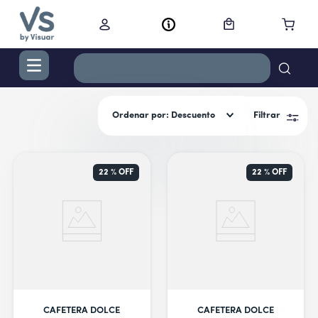
TÉRMINOS MÁS BUSCADOS
Ordenar por
Descuento
Filtrar
1
.
digital
2
.
termo bremen 1,2 l ac inox
3
.
cocina
22 %
OFF
22 %
OFF
4
.
campana
5
.
aire acondicionado inverter
6
.
freidora
7
.
radiadores
8
.
cortacabello
CAFETERA DOLCE
CAFETERA DOLCE