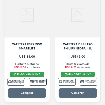
CAFETERA ESPRESSO
CAFETERA DE FILTRO
SMARTLIFE
PHILIPS NEGRA 1.2L
U$S
139
,
00
U$S
75
,
00
Hasta 12 cuotas de
Hasta 12 cuotas de
U$S
11
,
58
sin interés
U$S
6
,
25
sin interés
LLEGA
GRATIS HOY
LLEGA
GRATIS HOY
ENVÍO SIN CARGO
HASTA 12 CUOTAS
ENVÍO SIN CARGO
HASTA 12 CUOTAS
a todo el país
sin interés
a todo el país
sin interés
Comprar
Comprar