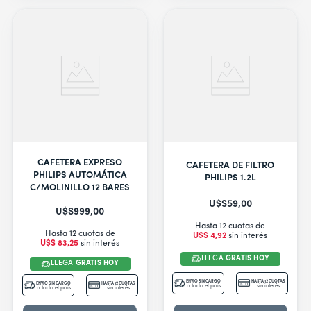
CAFETERA EXPRESO
CAFETERA DE FILTRO
PHILIPS AUTOMÁTICA
PHILIPS 1.2L
C/MOLINILLO 12 BARES
U$S
59
,
00
U$S
999
,
00
Hasta 12 cuotas de
Hasta 12 cuotas de
U$S
4
,
92
sin interés
U$S
83
,
25
sin interés
LLEGA
GRATIS HOY
LLEGA
GRATIS HOY
ENVÍO SIN CARGO
HASTA 12 CUOTAS
ENVÍO SIN CARGO
HASTA 12 CUOTAS
a todo el país
sin interés
a todo el país
sin interés