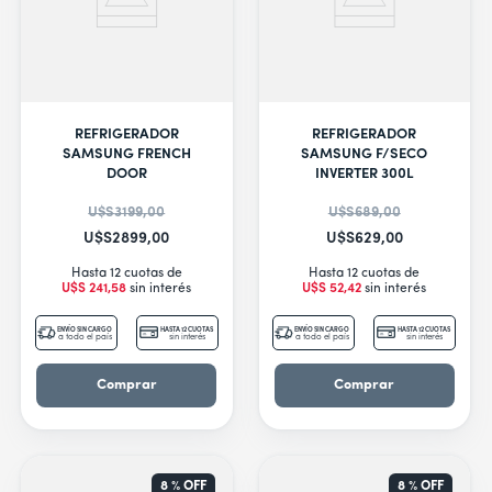
REFRIGERADOR
REFRIGERADOR
SAMSUNG FRENCH
SAMSUNG F/SECO
DOOR
INVERTER 300L
U$S
3199
,
00
U$S
689
,
00
U$S
2899
,
00
U$S
629
,
00
Hasta 12 cuotas de
Hasta 12 cuotas de
U$S
241
,
58
sin interés
U$S
52
,
42
sin interés
ENVÍO SIN CARGO
HASTA 12 CUOTAS
ENVÍO SIN CARGO
HASTA 12 CUOTAS
a todo el país
sin interés
a todo el país
sin interés
Comprar
Comprar
8 %
OFF
8 %
OFF