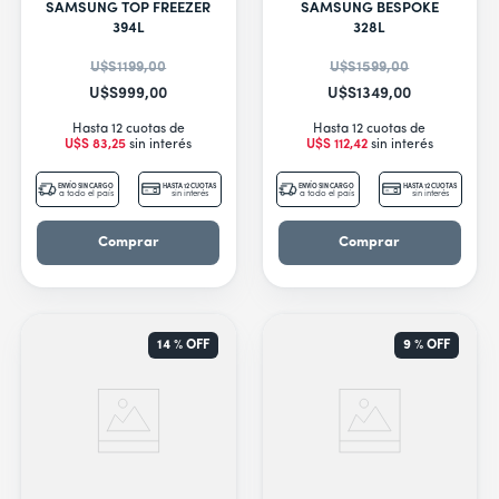
9
.
nestle
SAMSUNG TOP FREEZER
SAMSUNG BESPOKE
394L
328L
10
.
freidora
U$S
1199
,
00
U$S
1599
,
00
U$S
999
,
00
U$S
1349
,
00
Hasta 12 cuotas de
Hasta 12 cuotas de
U$S
83
,
25
sin interés
U$S
112
,
42
sin interés
ENVÍO SIN CARGO
HASTA 12 CUOTAS
ENVÍO SIN CARGO
HASTA 12 CUOTAS
a todo el país
sin interés
a todo el país
sin interés
Comprar
Comprar
14 %
OFF
9 %
OFF