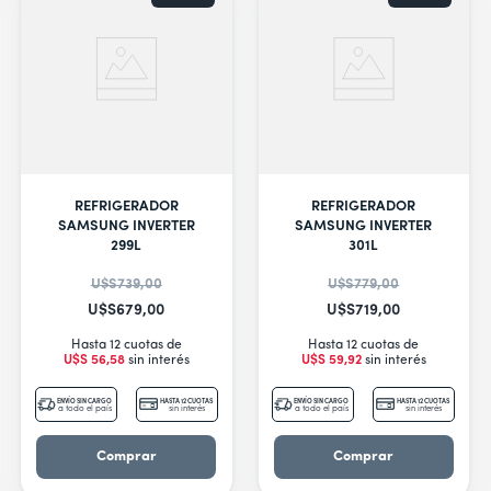
REFRIGERADOR
REFRIGERADOR
SAMSUNG INVERTER
SAMSUNG INVERTER
299L
301L
U$S
739
,
00
U$S
779
,
00
U$S
679
,
00
U$S
719
,
00
Hasta 12 cuotas de
Hasta 12 cuotas de
U$S
56
,
58
sin interés
U$S
59
,
92
sin interés
ENVÍO SIN CARGO
HASTA 12 CUOTAS
ENVÍO SIN CARGO
HASTA 12 CUOTAS
a todo el país
sin interés
a todo el país
sin interés
Comprar
Comprar