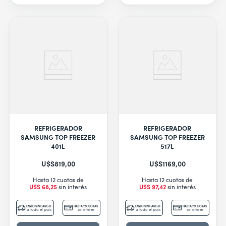
REFRIGERADOR
REFRIGERADOR
SAMSUNG TOP FREEZER
SAMSUNG TOP FREEZER
401L
517L
U$S
819
,
00
U$S
1169
,
00
Hasta 12 cuotas de
Hasta 12 cuotas de
U$S
68
,
25
sin interés
U$S
97
,
42
sin interés
ENVÍO SIN CARGO
HASTA 12 CUOTAS
ENVÍO SIN CARGO
HASTA 12 CUOTAS
a todo el país
sin interés
a todo el país
sin interés