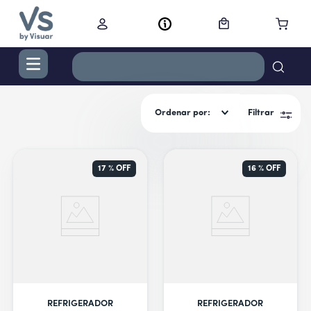
TÉRMINOS MÁS BUSCADOS
Ordenar por
Filtrar
1
.
digital
2
.
termo bremen 1,2 l ac inox
3
.
cocina
17 %
OFF
16 %
OFF
4
.
campana
5
.
aire acondicionado inverter
6
.
cortacabello
7
.
secador
8
.
secarropas
REFRIGERADOR
REFRIGERADOR