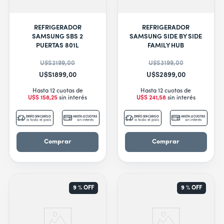
REFRIGERADOR
REFRIGERADOR
SAMSUNG SBS 2
SAMSUNG SIDE BY SIDE
PUERTAS 801L
FAMILY HUB
U$S
2199
,
00
U$S
3199
,
00
U$S
1899
,
00
U$S
2899
,
00
Hasta 12 cuotas de
Hasta 12 cuotas de
U$S
158
,
25
sin interés
U$S
241
,
58
sin interés
ENVÍO SIN CARGO
HASTA 12 CUOTAS
ENVÍO SIN CARGO
HASTA 12 CUOTAS
a todo el país
sin interés
a todo el país
sin interés
Comprar
Comprar
9 %
OFF
9 %
OFF