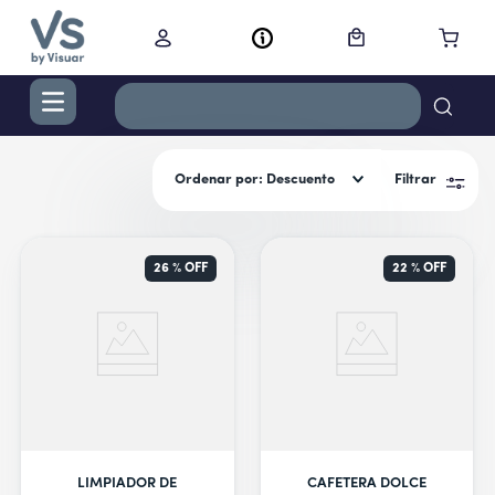
TÉRMINOS MÁS BUSCADOS
Ordenar por
Descuento
Filtrar
1
.
digital
2
.
termo bremen 1,2 l ac inox
3
.
cocina
26 %
OFF
22 %
OFF
4
.
campana
5
.
aire acondicionado inverter
6
.
freidora
7
.
radiadores
8
.
cortacabello
LIMPIADOR DE
CAFETERA DOLCE