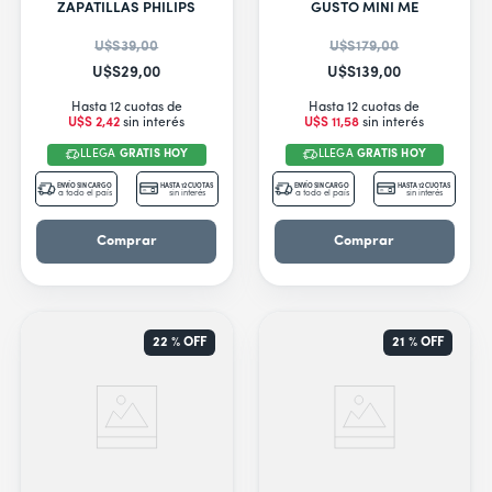
9
.
secarropas
ZAPATILLAS PHILIPS
GUSTO MINI ME
10
.
secador
U$S
39
,
00
U$S
179
,
00
U$S
29
,
00
U$S
139
,
00
Hasta 12 cuotas de
Hasta 12 cuotas de
U$S
2
,
42
sin interés
U$S
11
,
58
sin interés
LLEGA
GRATIS HOY
LLEGA
GRATIS HOY
ENVÍO SIN CARGO
HASTA 12 CUOTAS
ENVÍO SIN CARGO
HASTA 12 CUOTAS
a todo el país
sin interés
a todo el país
sin interés
Comprar
Comprar
22 %
OFF
21 %
OFF