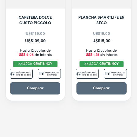
CAFETERA DOLCE
PLANCHA SMARTLIFE EN
GUSTO PICCOLO
SECO
U$S
139
,
00
U$S
19
,
00
U$S
109
,
00
U$S
15
,
00
Hasta 12 cuotas de
Hasta 12 cuotas de
U$S
9
,
08
sin interés
U$S
1
,
25
sin interés
LLEGA
GRATIS HOY
LLEGA
GRATIS HOY
ENVÍO SIN CARGO
HASTA 12 CUOTAS
ENVÍO SIN CARGO
HASTA 12 CUOTAS
a todo el país
sin interés
a todo el país
sin interés
Comprar
Comprar