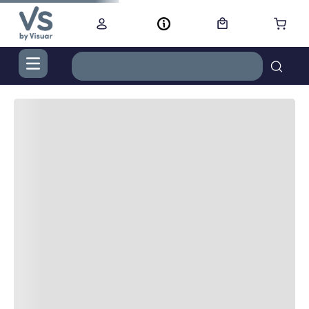
TÉRMINOS MÁS BUSCADOS
1
.
digital
2
.
termo bremen 1,2 l ac inox
3
.
cocina
4
.
campana
5
.
aire acondicionado inverter
6
.
cortacabello
7
.
secador
8
.
secarropas