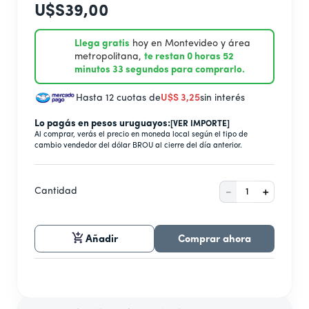
9
.
secarropas
U$S
39
,
00
10
.
secador
Llega gratis
hoy en Montevideo y área
metropolitana,
te restan 0 horas 52
minutos 33 segundos para comprarlo.
Hasta 12 cuotas de
U$S
3
,
25
sin interés
Lo pagás en pesos uruguayos:
[VER IMPORTE]
Al comprar, verás el precio en moneda local según el tipo de
cambio vendedor del dólar BROU al cierre del día anterior.
－
＋
Cantidad
Añadir
Comprar ahora