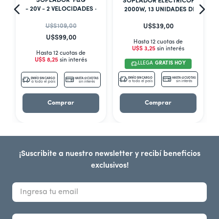
SOPLADOR F&G
SOPLADOR ELÉCTRICOF&G
- 20V - 2 VELOCIDADES - CON BATERIA Y CARGADOR
2000W, 13 UNIDADES DE BARRI
U$S
109
,
00
U$S
39
,
00
U$S
99
,
00
Hasta 12 cuotas de
U$S
3
,
25
sin interés
Hasta 12 cuotas de
U$S
8
,
25
sin interés
LLEGA
GRATIS HOY
S
ENVÍO SIN CARGO
HASTA 12 CUOTAS
ENVÍO SIN CARGO
HASTA 12 CUOTAS
a todo el país
sin interés
a todo el país
sin interés
Comprar
Comprar
¡Suscribite a nuestro newsletter y recibí beneficios
exclusivos!