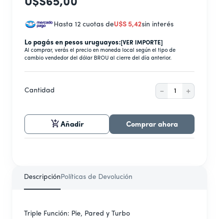
9
.
nestle
U$S
65
,
00
10
.
freidora
Hasta 12 cuotas de
U$S
5
,
42
sin interés
Lo pagás en pesos uruguayos:
[VER IMPORTE]
Al comprar, verás el precio en moneda local según el tipo de
cambio vendedor del dólar BROU al cierre del día anterior.
－
＋
Cantidad
Añadir
Comprar ahora
Descripción
Políticas de Devolución
Triple Función: Pie, Pared y Turbo