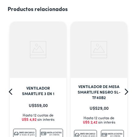
Productos relacionados
VENTILADOR DE MESA
VENTILADOR
SMARTLIFE NEGRO SL-
SMARTLIFE 3 EN 1
TF40B2
U$S
59
,
00
U$S
29
,
00
Hasta 12 cuotas de
Hasta 12 cuotas de
U$S
4
,
92
sin interés
U$S
2
,
42
sin interés
S
ENVÍO SIN CARGO
HASTA 12 CUOTAS
ENVÍO SIN CARGO
HASTA 12 CUOTAS
a todo el país
sin interés
a todo el país
sin interés