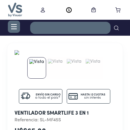
TÉRMINOS MÁS BUSCADOS
1
.
digital
2
.
termo bremen 1,2 l ac inox
3
.
cocina
4
.
campana
5
.
aire acondicionado inverter
ENVÍO SIN CARGO
HASTA 12 CUOTAS
a todo el país*
sin interés
6
.
cortacabello
7
.
secador
VENTILADOR SMARTLIFE 3 EN 1
8
.
secarropas
Referencia
:
SL-MF45S