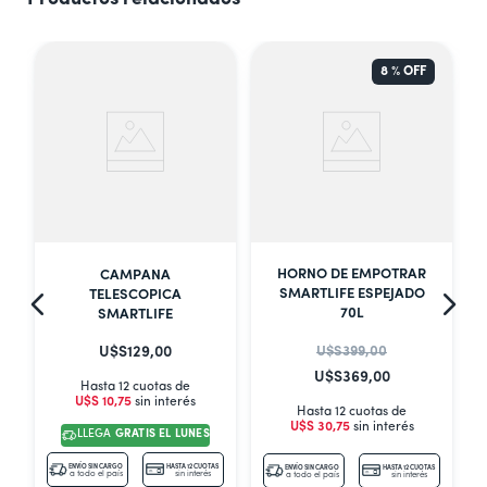
8 %
OFF
HORNO DE EMPOTRAR
CAMPANA
SMARTLIFE ESPEJADO
TELESCOPICA
70L
SMARTLIFE
U$S
399
,
00
U$S
129
,
00
U$S
369
,
00
Hasta 12 cuotas de
U$S
10
,
75
sin interés
Hasta 12 cuotas de
U$S
30
,
75
sin interés
LLEGA
GRATIS EL LUNES
S
ENVÍO SIN CARGO
HASTA 12 CUOTAS
ENVÍO SIN CARGO
HASTA 12 CUOTAS
a todo el país
sin interés
a todo el país
sin interés