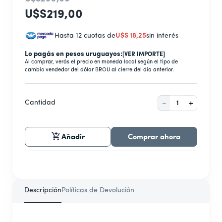
9
.
secarropas
U$S
219
,
00
10
.
aire acondicionado inverter
Hasta 12 cuotas de
U$S
18
,
25
sin interés
Lo pagás en pesos uruguayos:
[VER IMPORTE]
Al comprar, verás el precio en moneda local según el tipo de
cambio vendedor del dólar BROU al cierre del día anterior.
－
＋
Cantidad
Añadir
Comprar ahora
Descripción
Políticas de Devolución