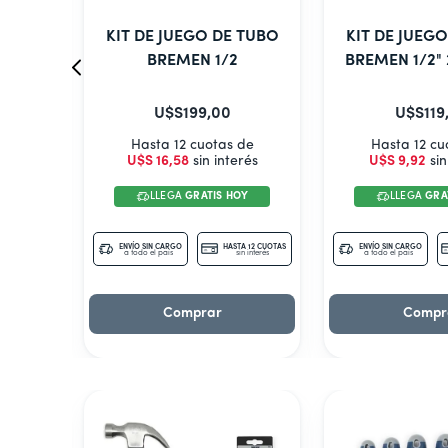
TUBO
KIT DE JUEGO DE TUBO
KIT DE JUEG
BREMEN 1/2
BREMEN 1/2" 
U$S
199
,
00
U$S
119
de
Hasta 12 cuotas de
Hasta 12 cu
erés
U$S
16
,
58
sin interés
U$S
9
,
92
sin
OY
LLEGA
GRATIS HOY
LLEGA
GRA
TA 12 CUOTAS
ENVÍO SIN CARGO
HASTA 12 CUOTAS
ENVÍO SIN CARGO
in interés
a todo el país
sin interés
a todo el país
Comprar
Compr