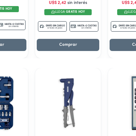
U$S
2
,
42
sin interés
U$S
2
,
TIS HOY
LLEGA
GRATIS HOY
LLE
HASTA 12 CUOTAS
ENVÍO SIN CARGO
HASTA 12 CUOTAS
ENVÍO SIN CAR
sin interés
a todo el país
sin interés
a todo el país
ar
Comprar
C