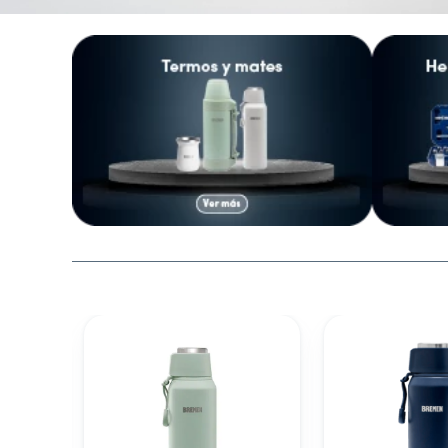
10
.
secarropas