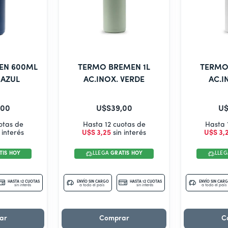
EN 600ML
TERMO BREMEN 1L
TERMO
 AZUL
AC.INOX. VERDE
AC.I
00
U$S
39
,
00
U$
otas de
Hasta 12 cuotas de
Hasta 
 interés
U$S
3
,
25
sin interés
U$S
3
,
TIS HOY
LLEGA
GRATIS HOY
LLE
HASTA 12 CUOTAS
ENVÍO SIN CARGO
HASTA 12 CUOTAS
ENVÍO SIN CAR
sin interés
a todo el país
sin interés
a todo el país
ar
Comprar
C