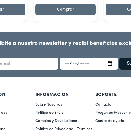
ar
Comprar
C
ibite a nuestro newsletter y recibí beneficios excl
S
ÓN
INFORMACIÓN
SOPORTE
Sobre Nosotros
Contacto
icos
Política de Envío
Preguntas Frecuente
Cambios y Devoluciones
Centro de ayuda
onal
Política de Privacidad - Términos 