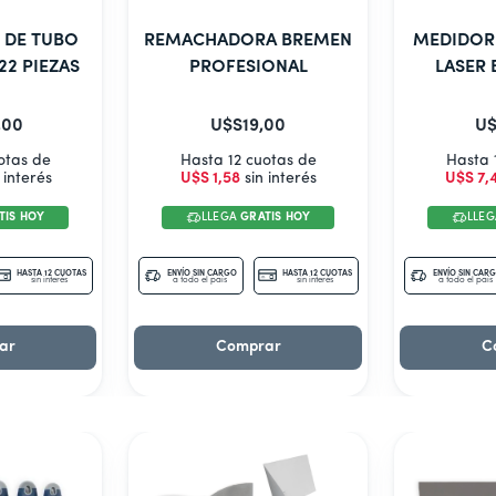
O DE TUBO
REMACHADORA BREMEN
MEDIDOR 
22 PIEZAS
PROFESIONAL
LASER
,
00
U$S
19
,
00
U$
otas de
Hasta 12 cuotas de
Hasta 
 interés
U$S
1
,
58
sin interés
U$S
7
,
TIS HOY
LLEGA
GRATIS HOY
LLE
HASTA 12 CUOTAS
ENVÍO SIN CARGO
HASTA 12 CUOTAS
ENVÍO SIN CAR
sin interés
a todo el país
sin interés
a todo el país
ar
Comprar
C