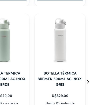
LA TERMICA
BOTELLA TÉRMICA
VASO
00ML AC.INOX.
BREMEN 600ML AC.INOX.
450M
VERDE
GRIS
S
29
,
00
U$S
29
,
00
H
12 cuotas de
Hasta 12 cuotas de
U