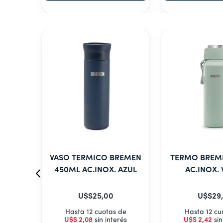
VASO TERMICO BREMEN
TERMO BREM
450ML AC.INOX. AZUL
AC.INOX.
U$S
25
,
00
U$S
29
,
Hasta 12 cuotas de
Hasta 12 cu
U$S
2
,
08
sin interés
U$S
2
,
42
sin