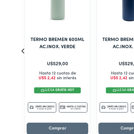
,2 L
TERMO BREMEN 600ML
TERMO BREM
DE
AC.INOX. VERDE
AC.INOX.
U$S
29
,
00
U$S
29
,
de
Hasta 12 cuotas de
Hasta 12 cu
rés
U$S
2
,
42
sin interés
U$S
2
,
42
sin
OY
LLEGA
GRATIS HOY
LLEGA
GRA
TA 12 CUOTAS
ENVÍO SIN CARGO
HASTA 12 CUOTAS
ENVÍO SIN CARGO
in interés
a todo el país
sin interés
a todo el país
Comprar
Compr