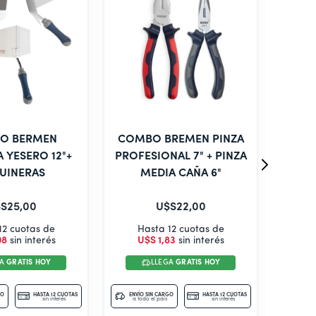
O BERMEN
COMBO BREMEN PINZA
C
 YESERO 12"+
PROFESIONAL 7" + PINZA
ESPA
UINERAS
MEDIA CAÑA 6"
S
25
,
00
U$S
22
,
00
12 cuotas de
Hasta 12 cuotas de
H
08
sin interés
U$S
1
,
83
sin interés
U
GA
GRATIS HOY
LLEGA
GRATIS HOY
GO
HASTA 12 CUOTAS
ENVÍO SIN CARGO
HASTA 12 CUOTAS
ENVÍO
sin interés
a todo el país
sin interés
a tod