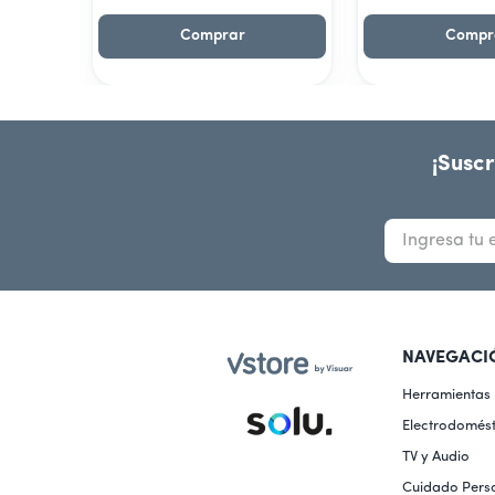
Comprar
Compr
¡Suscr
NAVEGACI
Herramientas
Electrodomést
TV y Audio
Cuidado Pers