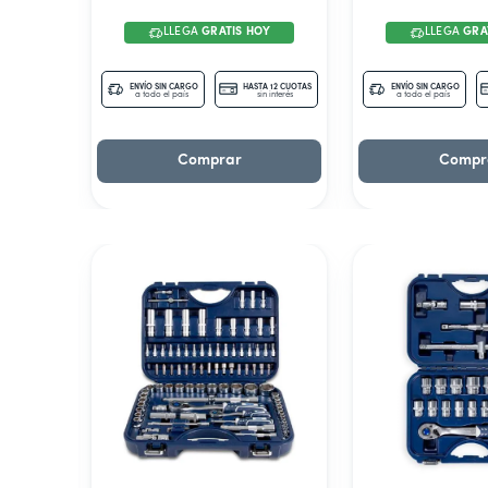
LLEGA
GRATIS HOY
LLEGA
GRA
ENVÍO SIN CARGO
HASTA 12 CUOTAS
ENVÍO SIN CARGO
a todo el país
sin interés
a todo el país
Comprar
Compr