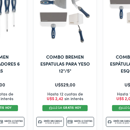
EMEN
COMBO BREMEN
COMB
ADORES 6
ESPATULAS PARA YESO
ESPÁTULA
AS
12"/5"
ESQ
00
U$S
29
,
00
U$
otas de
Hasta 12 cuotas de
Hasta 
 interés
U$S
2
,
42
sin interés
U$S
2
,
TIS HOY
LLEGA
GRATIS HOY
LLE
HASTA 12 CUOTAS
ENVÍO SIN CARGO
HASTA 12 CUOTAS
ENVÍO SIN CAR
sin interés
a todo el país
sin interés
a todo el país