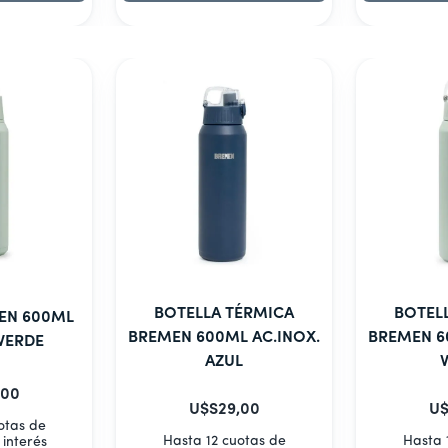
BOTELLA TÉRMICA
BOTEL
EN 600ML
BREMEN 600ML AC.INOX.
BREMEN 6
 VERDE
AZUL
00
U$S
29
,
00
U$
otas de
Hasta 12 cuotas de
Hasta 
 interés