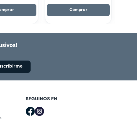
omprar
Comprar
usivos!
uscribirme
SEGUINOS EN
s