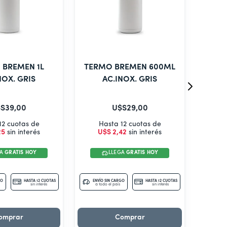
 BREMEN 1L
TERMO BREMEN 600ML
NOX. GRIS
AC.INOX. GRIS
S
39
,
00
U$S
29
,
00
12 cuotas de
Hasta 12 cuotas de
25
sin interés
U$S
2
,
42
sin interés
GA
GRATIS HOY
LLEGA
GRATIS HOY
GO
HASTA 12 CUOTAS
ENVÍO SIN CARGO
HASTA 12 CUOTAS
sin interés
a todo el país
sin interés
omprar
Comprar