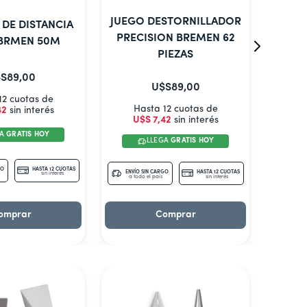
JUEGO DESTORNILLADOR
DE DISTANCIA
NIVE
PRECISION BREMEN 62
 BRMEN 50M
BREM
PIEZAS
S
89
,
00
U$S
89
,
00
12 cuotas de
H
Hasta 12 cuotas de
42
sin interés
U$
U$S
7
,
42
sin interés
GA
GRATIS HOY
LLEGA
GRATIS HOY
GO
HASTA 12 CUOTAS
ENVÍO
ENVÍO SIN CARGO
HASTA 12 CUOTAS
sin interés
a tod
a todo el país
sin interés
omprar
Comprar