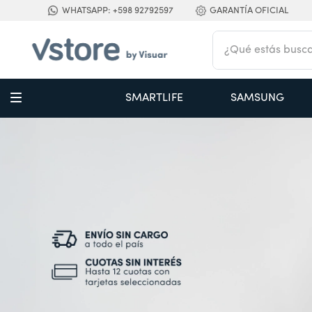
WHATSAPP: +598 92792597
GARANTÍA OFICIAL
¿Qué estás buscan
TÉRMINOS MÁS BUSCADOS
SMARTLIFE
SAMSUNG
1
.
digital
2
.
termo bremen 1,2 l ac inox
3
.
cocina
4
.
campana
5
.
aire acondicionado inverter
6
.
radiadores
7
.
secador
8
.
freidora
9
.
cortacabello