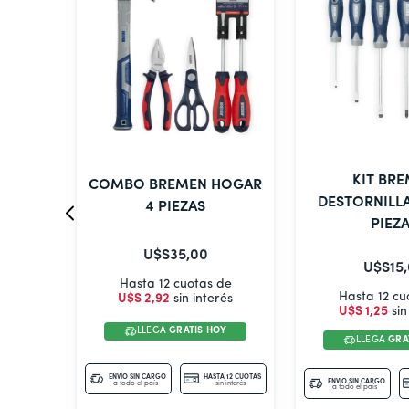
 KIT
KIT BR
COMBO BREMEN HOGAR
 DE
DESTORNILL
4 PIEZAS
PIEZ
U$S
35
,
00
U$S
15
,
Hasta 12 cuotas de
de
Hasta 12 cu
U$S
2
,
92
sin interés
rés
U$S
1
,
25
sin
LLEGA
GRATIS HOY
OY
LLEGA
GRA
ENVÍO SIN CARGO
HASTA 12 CUOTAS
TA 12 CUOTAS
ENVÍO SIN CARGO
a todo el país
sin interés
in interés
a todo el país