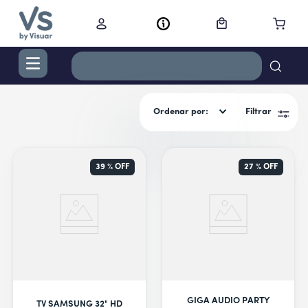
TÉRMINOS MÁS BUSCADOS
Ordenar por
Filtrar
1
.
digital
2
.
termo bremen 1,2 l ac inox
3
.
cocina
39 %
OFF
27 %
OFF
4
.
campana
5
.
secador
6
.
cortacabello
7
.
lavarropas
8
.
nestle
GIGA AUDIO PARTY
TV SAMSUNG 32" HD