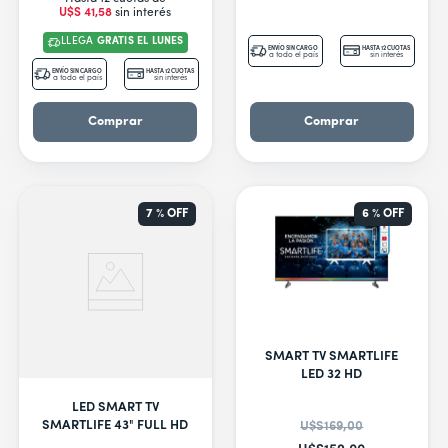
U$S
41
,
58
sin interés
LLEGA
GRATIS EL LUNES
ENVÍO SIN CARGO
HASTA 12 CUOTAS
a todo el país
sin interés
ENVÍO SIN CARGO
HASTA 12 CUOTAS
a todo el país
sin interés
Comprar
Comprar
7 %
OFF
6 %
OFF
SMART TV SMARTLIFE
LED 32 HD
LED SMART TV
SMARTLIFE 43" FULL HD
U$S
169
,
00