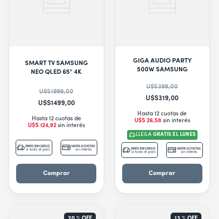
GIGA AUDIO PARTY
SMART TV SAMSUNG
500W SAMSUNG
NEO QLED 65" 4K
U$S
399
,
00
U$S
1999
,
00
U$S
319
,
00
U$S
1499
,
00
Hasta 12 cuotas de
Hasta 12 cuotas de
U$S
26
,
58
sin interés
U$S
124
,
92
sin interés
LLEGA
GRATIS EL LUNES
ENVÍO SIN CARGO
HASTA 12 CUOTAS
ENVÍO SIN CARGO
HASTA 12 CUOTAS
a todo el país
sin interés
a todo el país
sin interés
Comprar
Comprar
20 %
OFF
13 %
OFF