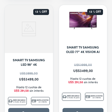
13 %
OFF
13 %
OFF
SMART TV SAMSUNG
OLED 77" 4K VISION AI
SMART TV SAMSUNG
LED 98" 4K
U$S
3999
,
00
U$S
3499
,
00
U$S
3999
,
00
Hasta 12 cuotas de
U$S
3499
,
00
U$S
291
,
58
sin interés
Hasta 12 cuotas de
U$S
291
,
58
sin interés
ENVÍO SIN CARGO
HASTA 12 CUOTAS
a todo el país
sin interés
ENVÍO SIN CARGO
HASTA 12 CUOTAS
a todo el país
sin interés