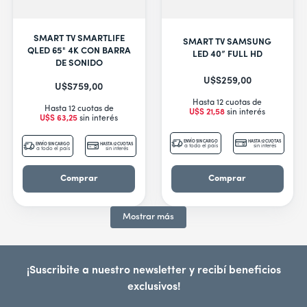
SMART TV SMARTLIFE
SMART TV SAMSUNG
QLED 65" 4K CON BARRA
LED 40” FULL HD
DE SONIDO
U$S
259
,
00
U$S
759
,
00
Hasta 12 cuotas de
Hasta 12 cuotas de
U$S
21
,
58
sin interés
U$S
63
,
25
sin interés
ENVÍO SIN CARGO
HASTA 12 CUOTAS
ENVÍO SIN CARGO
HASTA 12 CUOTAS
a todo el país
sin interés
a todo el país
sin interés
Comprar
Comprar
Mostrar más
¡Suscribite a nuestro newsletter y recibí beneficios
exclusivos!