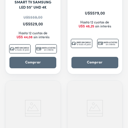
SMART TV SAMSUNG
LED 55" UHD 4K
U$S
579
,
00
U$S
559
,
00
Hasta 12 cuotas de
U$S
529
,
00
U$S
48
,
25
sin interés
Hasta 12 cuotas de
U$S
44
,
08
sin interés
ENVÍO SIN CARGO
HASTA 12 CUOTAS
a todo el país
sin interés
ENVÍO SIN CARGO
HASTA 12 CUOTAS
a todo el país
sin interés
Comprar
Comprar