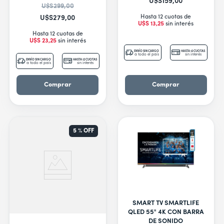
U$S
159
,
00
U$S
299
,
00
Hasta 12 cuotas de
U$S
279
,
00
U$S
13
,
25
sin interés
Hasta 12 cuotas de
U$S
23
,
25
sin interés
ENVÍO SIN CARGO
HASTA 12 CUOTAS
a todo el país
sin interés
ENVÍO SIN CARGO
HASTA 12 CUOTAS
a todo el país
sin interés
Comprar
Comprar
5 %
OFF
SMART TV SMARTLIFE
QLED 55" 4K CON BARRA
DE SONIDO