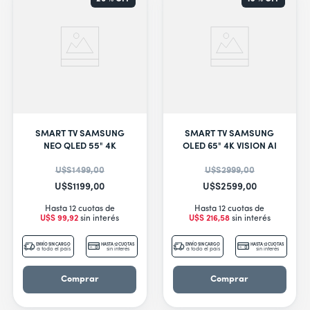
SMART TV SAMSUNG
SMART TV SAMSUNG
NEO QLED 55" 4K
OLED 65" 4K VISION AI
U$S
1499
,
00
U$S
2999
,
00
U$S
1199
,
00
U$S
2599
,
00
Hasta 12 cuotas de
Hasta 12 cuotas de
U$S
99
,
92
sin interés
U$S
216
,
58
sin interés
ENVÍO SIN CARGO
HASTA 12 CUOTAS
ENVÍO SIN CARGO
HASTA 12 CUOTAS
a todo el país
sin interés
a todo el país
sin interés
Comprar
Comprar