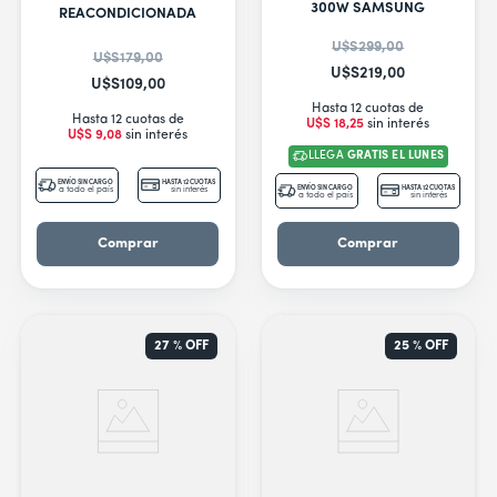
9
.
secarropas
300W SAMSUNG
REACONDICIONADA
10
.
aire acondicionado inverter
U$S
299
,
00
U$S
179
,
00
U$S
219
,
00
U$S
109
,
00
Hasta 12 cuotas de
Hasta 12 cuotas de
U$S
18
,
25
sin interés
U$S
9
,
08
sin interés
LLEGA
GRATIS EL LUNES
ENVÍO SIN CARGO
HASTA 12 CUOTAS
ENVÍO SIN CARGO
HASTA 12 CUOTAS
a todo el país
sin interés
a todo el país
sin interés
Comprar
Comprar
27 %
OFF
25 %
OFF