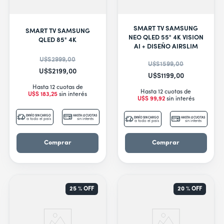
SMART TV SAMSUNG
SMART TV SAMSUNG
NEO QLED 55" 4K VISION
QLED 85" 4K
AI + DISEÑO AIRSLIM
U$S
2999
,
00
U$S
1599
,
00
U$S
2199
,
00
U$S
1199
,
00
Hasta 12 cuotas de
Hasta 12 cuotas de
U$S
183
,
25
sin interés
U$S
99
,
92
sin interés
ENVÍO SIN CARGO
HASTA 12 CUOTAS
ENVÍO SIN CARGO
HASTA 12 CUOTAS
a todo el país
sin interés
a todo el país
sin interés
Comprar
Comprar
25 %
OFF
20 %
OFF