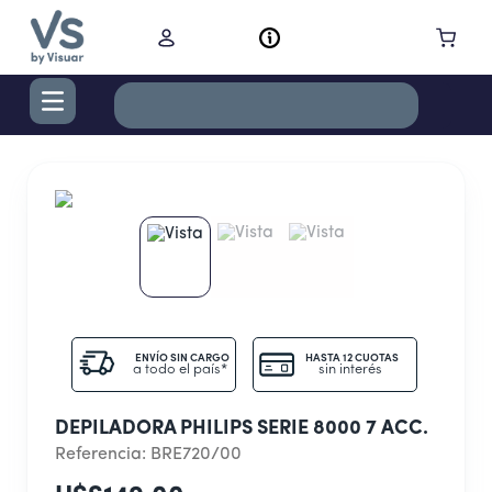
TÉRMINOS MÁS BUSCADOS
1
.
digital
2
.
termo bremen 1,2 l ac inox
3
.
cocina
4
.
campana
5
.
aire acondicionado inverter
ENVÍO SIN CARGO
HASTA 12 CUOTAS
a todo el país*
sin interés
6
.
freidora
7
.
radiadores
DEPILADORA PHILIPS SERIE 8000 7 ACC.
8
.
cortacabello
Referencia
:
BRE720/00