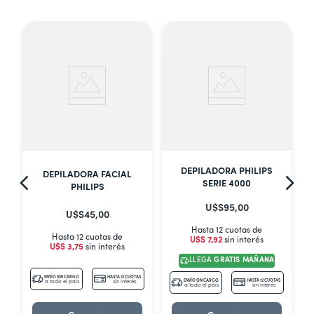
DEPILADORA PHILIPS
DEPILADORA FACIAL
SERIE 4000
PHILIPS
U$S
95
,
00
U$S
45
,
00
Hasta 12 cuotas de
Hasta 12 cuotas de
U$S
7
,
92
sin interés
U$S
3
,
75
sin interés
LLEGA
GRATIS MAÑANA
S
ENVÍO SIN CARGO
HASTA 12 CUOTAS
ENVÍO SIN CARGO
HASTA 12 CUOTAS
a todo el país
sin interés
a todo el país
sin interés