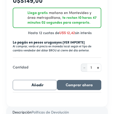
9
.
secarropas
U$S
149
,
00
10
.
secador
Llega gratis
mañana en Montevideo y
área metropolitana,
te restan 10 horas 47
minutos 01 segundos para comprarlo.
Hasta 12 cuotas de
U$S
12
,
42
sin interés
Lo pagás en pesos uruguayos:
[VER IMPORTE]
Al comprar, verás el precio en moneda local según el tipo de
cambio vendedor del dólar BROU al cierre del día anterior.
－
＋
Cantidad
Añadir
Comprar ahora
Descripción
Políticas de Devolución