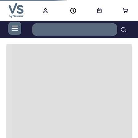
TÉRMINOS MÁS BUSCADOS
1
.
digital
2
.
termo bremen 1,2 l ac inox
3
.
cocina
4
.
secador
5
.
cortacabello
6
.
nestle
7
.
lavarropas
8
.
campana