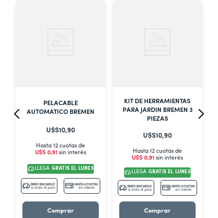
MANUAL
KIT DE HERRAMIENTAS
PELACABLE
PARA JARDIN BREMEN 3
AUTOMATICO BREMEN
PIEZAS
U$S
10
,
90
U$S
10
,
90
Hasta 12 cuotas de
Hasta 12 cuotas de
U$S
0
,
91
sin interés
U$S
0
,
91
sin interés
LLEGA
GRATIS EL LUNES
LLEGA
GRATIS EL LUNES
S
ENVÍO SIN CARGO
HASTA 12 CUOTAS
ENVÍO SIN CARGO
HASTA 12 CUOTAS
a todo el país
sin interés
a todo el país
sin interés
Comprar
Comprar