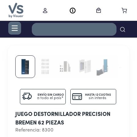
TÉRMINOS MÁS BUSCADOS
1
.
digital
2
.
termo bremen 1,2 l ac inox
3
.
cocina
4
.
campana
5
.
secador
ENVÍO SIN CARGO
HASTA 12 CUOTAS
a todo el país*
sin interés
6
.
cortacabello
JUEGO DESTORNILLADOR PRECISION
7
.
lavarropas
BREMEN 62 PIEZAS
8
.
nestle
Referencia
:
8300