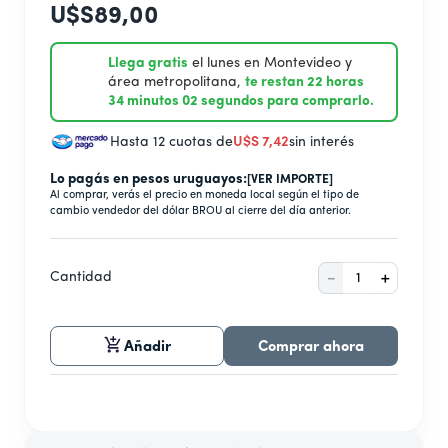
9
.
secarropas
U$S
89
,
00
10
.
aire acondicionado inverter
Llega gratis
el lunes en Montevideo y
área metropolitana,
te restan 22 horas
34 minutos 01 segundos para comprarlo.
Hasta 12 cuotas de
U$S
7
,
42
sin interés
Lo pagás en pesos uruguayos:
[VER IMPORTE]
Al comprar, verás el precio en moneda local según el tipo de
cambio vendedor del dólar BROU al cierre del día anterior.
－
＋
Cantidad
Añadir
Comprar ahora