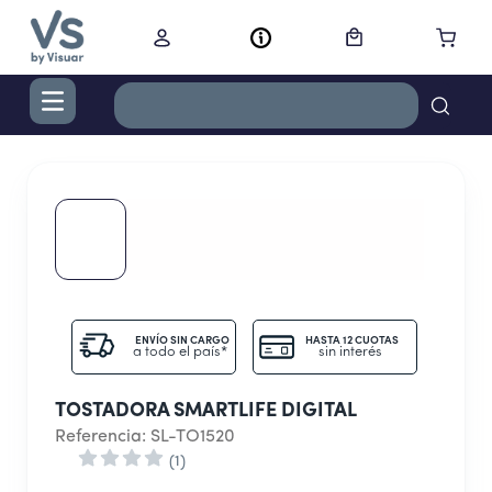
TÉRMINOS MÁS BUSCADOS
1
.
digital
2
.
termo bremen 1,2 l ac inox
3
.
cocina
4
.
campana
5
.
secador
ENVÍO SIN CARGO
HASTA 12 CUOTAS
a todo el país*
sin interés
6
.
lavarropas
TOSTADORA SMARTLIFE DIGITAL
7
.
cortacabello
Referencia
:
SL-TO1520
8
.
nestle
(
1
)