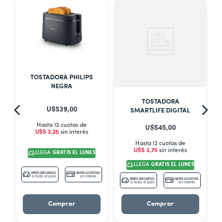
TOSTADORA PHILIPS
NEGRA
TOSTADORA
U$S
39
,
00
SMARTLIFE DIGITAL
Hasta 12 cuotas de
U$S
45
,
00
U$S
3
,
25
sin interés
Hasta 12 cuotas de
U$S
3
,
75
sin interés
LLEGA
GRATIS EL LUNES
LLEGA
GRATIS EL LUNES
S
ENVÍO SIN CARGO
HASTA 12 CUOTAS
a todo el país
sin interés
ENVÍO SIN CARGO
HASTA 12 CUOTAS
a todo el país
sin interés
Comprar
Comprar