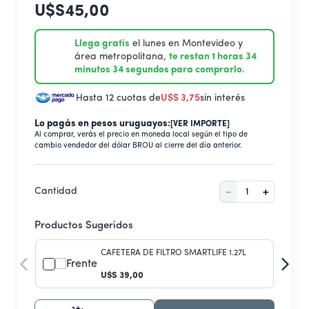
9
.
secarropas
U$S
45
,
00
10
.
aire acondicionado inverter
Llega gratis
el lunes en Montevideo y
área metropolitana,
te restan 1 horas 34
minutos 34 segundos para comprarlo.
Hasta 12 cuotas de
U$S
3
,
75
sin interés
Lo pagás en pesos uruguayos:
[VER IMPORTE]
Al comprar, verás el precio en moneda local según el tipo de
cambio vendedor del dólar BROU al cierre del día anterior.
－
＋
Cantidad
Productos Sugeridos
CAFETERA DE FILTRO SMARTLIFE 1.27L
U$S
39
,
00