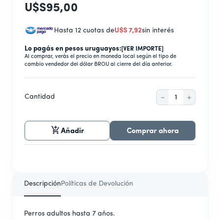
9
.
nestle
U$S
95
,
00
10
.
freidora
Hasta 12 cuotas de
U$S
7
,
92
sin interés
Lo pagás en pesos uruguayos:
[VER IMPORTE]
Al comprar, verás el precio en moneda local según el tipo de
cambio vendedor del dólar BROU al cierre del día anterior.
－
＋
Cantidad
Añadir
Comprar ahora
Descripción
Políticas de Devolución
Perros adultos hasta 7 años.