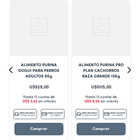
ALIMENTO PURINA
ALIMENTO PURINA PRO
DOGUI PARA PERROS
PLAN CACHORROS
ADULTOS 8Kg
RAZA GRANDE 15Kg
U$S
29
,
00
U$S
115
,
00
Hasta 12 cuotas de
Hasta 12 cuotas de
U$S
2
,
42
sin interés
U$S
9
,
58
sin interés
S
ENVÍO SIN CARGO
HASTA 12 CUOTAS
ENVÍO SIN CARGO
HASTA 12 CUOTAS
a todo el país
sin interés
a todo el país
sin interés
Comprar
Comprar