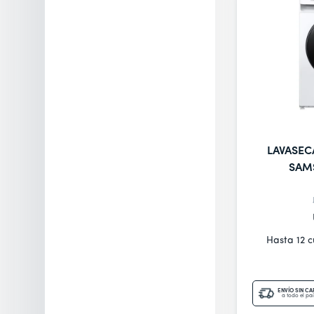
LAVASEC
SAM
Hasta 12 
ENVÍO SIN C
a todo el paí