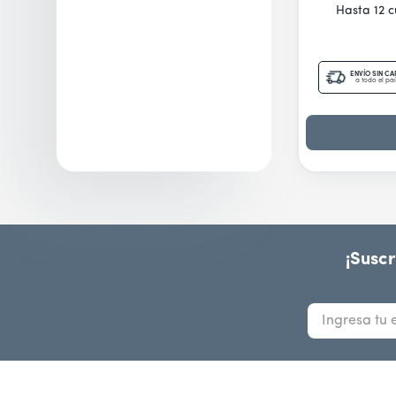
Hasta 12 
ENVÍO SIN C
a todo el paí
¡Suscr