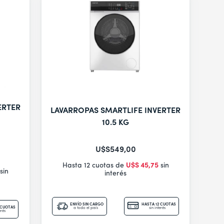
ERTER
LAVARROPAS SMARTLIFE INVERTER
10.5 KG
U$S
549
,
00
Hasta 12 cuotas de
U$S
45
,
75
sin
sin
interés
ENVÍO SIN CARGO
HASTA 12 CUOTAS
 CUOTAS
a todo el país
sin interés
erés