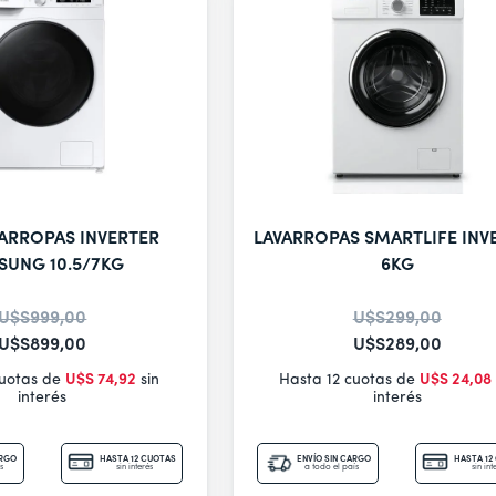
ARROPAS INVERTER
LAVARROPAS SMARTLIFE INV
SUNG 10.5/7KG
6KG
U$S
999
,
00
U$S
299
,
00
U$S
899
,
00
U$S
289
,
00
cuotas de
U$S
74
,
92
sin
Hasta 12 cuotas de
U$S
24
,
08
interés
interés
ARGO
HASTA 12 CUOTAS
ENVÍO SIN CARGO
HASTA 12
s
sin interés
a todo el país
sin int