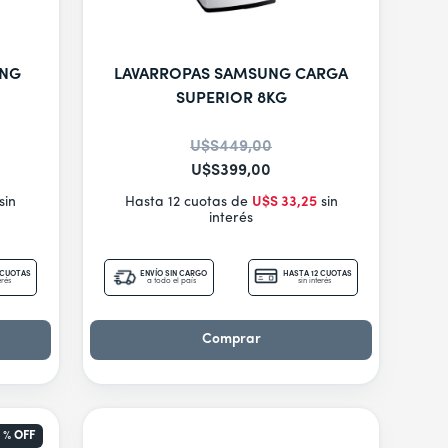
UNG
LAVARROPAS SAMSUNG CARGA
SUPERIOR 8KG
U$S
449
,
00
U$S
399
,
00
sin
Hasta 12 cuotas de
U$S
33
,
25
sin
interés
 CUOTAS
ENVÍO SIN CARGO
HASTA 12 CUOTAS
erés
a todo el país
sin interés
Comprar
 %
OFF