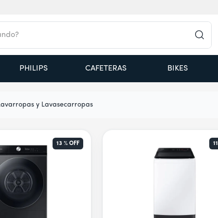
do?
PHILIPS
CAFETERAS
BIKES
Lavarropas y Lavasecarropas
13 %
OFF
1