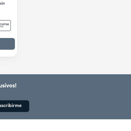
sin
 CUOTAS
erés
usivos!
uscribirme