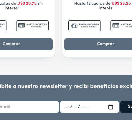
cuotas de
U$S
20
,
75
sin
Hasta 12 cuotas de
U$S
23
,
25
interés
interés
ARGO
HASTA 12 CUOTAS
ENVÍO SIN CARGO
HASTA 12
s
sin interés
a todo el país
sin int
Comprar
Comprar
ibite a nuestro newsletter y recibí beneficios excl
S