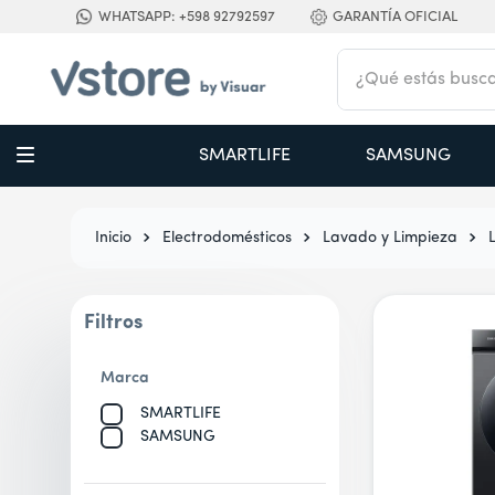
WHATSAPP: +598 92792597
GARANTÍA OFICIAL
¿Qué estás buscan
TÉRMINOS MÁS BUSCADOS
SMARTLIFE
SAMSUNG
1
.
digital
2
.
termo bremen 1,2 l ac inox
Electrodomésticos
Lavado y Limpieza
3
.
cocina
4
.
campana
5
.
aire acondicionado inverter
Filtros
6
.
cortacabello
Marca
7
.
secador
SMARTLIFE
8
.
secarropas
SAMSUNG
9
.
nestle