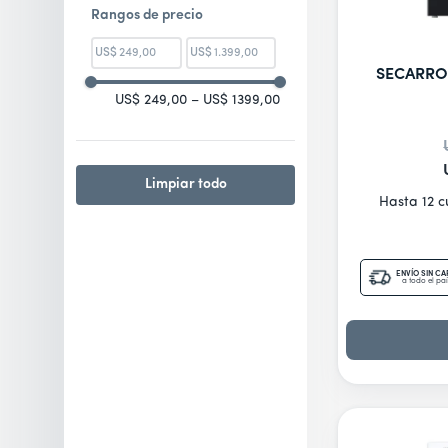
Rangos de precio
10
.
freidora
US$
US$
SECARRO
US$ 249,00
–
US$ 1399,00
Limpiar todo
Hasta 12 
ENVÍO SIN C
a todo el paí