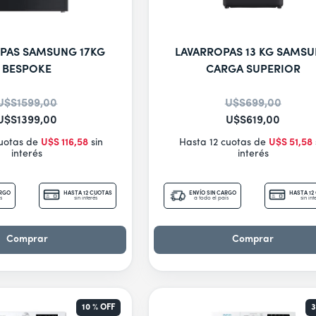
PAS SAMSUNG 17KG
LAVARROPAS 13 KG SAMS
BESPOKE
CARGA SUPERIOR
U$S
1599
,
00
U$S
699
,
00
U$S
1399
,
00
U$S
619
,
00
cuotas de
U$S
116
,
58
sin
Hasta 12 cuotas de
U$S
51
,
58
interés
interés
ARGO
HASTA 12 CUOTAS
ENVÍO SIN CARGO
HASTA 12
s
sin interés
a todo el país
sin int
Comprar
Comprar
10 %
OFF
3