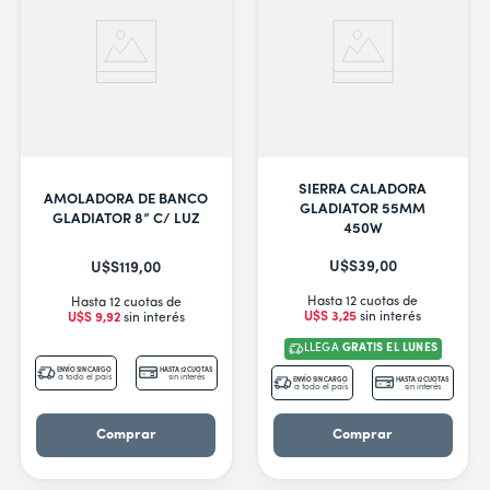
SIERRA CALADORA
AMOLADORA DE BANCO
GLADIATOR 55MM
GLADIATOR 8” C/ LUZ
450W
U$S
39
,
00
U$S
119
,
00
Hasta 12 cuotas de
Hasta 12 cuotas de
U$S
3
,
25
sin interés
U$S
9
,
92
sin interés
LLEGA
GRATIS EL LUNES
ENVÍO SIN CARGO
HASTA 12 CUOTAS
a todo el país
sin interés
ENVÍO SIN CARGO
HASTA 12 CUOTAS
a todo el país
sin interés
Comprar
Comprar