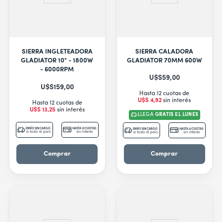
SIERRA CALADORA
SIERRA INGLETEADORA
GLADIATOR 70MM 600W
GLADIATOR 10" - 1800W
- 6000RPM
U$S
59
,
00
U$S
159
,
00
Hasta 12 cuotas de
U$S
4
,
92
sin interés
Hasta 12 cuotas de
U$S
13
,
25
sin interés
LLEGA
GRATIS EL LUNES
ENVÍO SIN CARGO
HASTA 12 CUOTAS
ENVÍO SIN CARGO
HASTA 12 CUOTAS
a todo el país
sin interés
a todo el país
sin interés
Comprar
Comprar