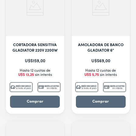
CORTADORA SENSITIVA
AMOLADORA DE BANCO
GLADIATOR 220V 2200W
GLADIATOR 6”
U$S
159
,
00
U$S
69
,
00
Hasta 12 cuotas de
Hasta 12 cuotas de
U$S
13
,
25
sin interés
U$S
5
,
75
sin interés
ENVÍO SIN CARGO
HASTA 12 CUOTAS
ENVÍO SIN CARGO
HASTA 12 CUOTAS
a todo el país
sin interés
a todo el país
sin interés
Comprar
Comprar