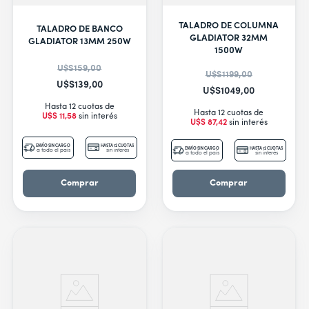
TALADRO DE COLUMNA
TALADRO DE BANCO
GLADIATOR 32MM
GLADIATOR 13MM 250W
1500W
U$S
159
,
00
U$S
1199
,
00
U$S
139
,
00
U$S
1049
,
00
Hasta 12 cuotas de
Hasta 12 cuotas de
U$S
11
,
58
sin interés
U$S
87
,
42
sin interés
ENVÍO SIN CARGO
HASTA 12 CUOTAS
ENVÍO SIN CARGO
HASTA 12 CUOTAS
a todo el país
sin interés
a todo el país
sin interés
Comprar
Comprar