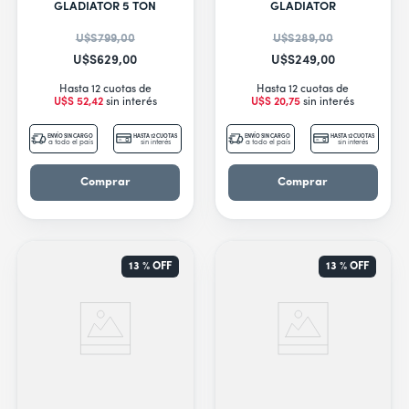
9
.
nestle
GLADIATOR 5 TON
GLADIATOR
10
.
freidora
U$S
799
,
00
U$S
289
,
00
U$S
629
,
00
U$S
249
,
00
Hasta 12 cuotas de
Hasta 12 cuotas de
U$S
52
,
42
sin interés
U$S
20
,
75
sin interés
ENVÍO SIN CARGO
HASTA 12 CUOTAS
ENVÍO SIN CARGO
HASTA 12 CUOTAS
a todo el país
sin interés
a todo el país
sin interés
Comprar
Comprar
13 %
OFF
13 %
OFF