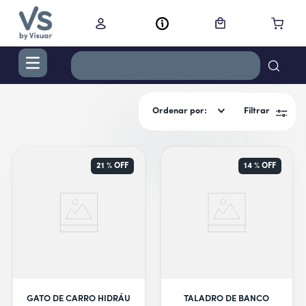
TÉRMINOS MÁS BUSCADOS
Ordenar por
Filtrar
1
.
digital
2
.
termo bremen 1,2 l ac inox
3
.
cocina
21 %
OFF
14 %
OFF
4
.
campana
5
.
aire acondicionado inverter
6
.
cortacabello
7
.
secador
8
.
secarropas
GATO DE CARRO HIDRÁULICO
TALADRO DE BANCO