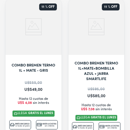
11 %
OFF
11 %
OFF
COMBO BREMEN TERMO
COMBO BREMEN TERMO
1L+MATE+BOMBILLA
1L + MATE - GRIS
AZUL + JARRA
SMARTLIFE
U$S
55
,
00
U$S
95
,
00
U$S
49
,
00
U$S
85
,
00
Hasta 12 cuotas de
U$S
4
,
08
sin interés
Hasta 12 cuotas de
U$S
7
,
08
sin interés
LLEGA
GRATIS EL LUNES
LLEGA
GRATIS EL LUNES
ENVÍO SIN CARGO
HASTA 12 CUOTAS
a todo el país
sin interés
ENVÍO SIN CARGO
HASTA 12 CUOTAS
a todo el país
sin interés