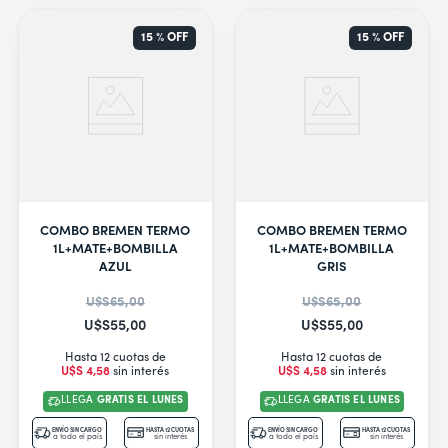
15 %
OFF
15 %
OFF
COMBO BREMEN TERMO
COMBO BREMEN TERMO
1L+MATE+BOMBILLA
1L+MATE+BOMBILLA
AZUL
GRIS
U$S
65
,
00
U$S
65
,
00
U$S
55
,
00
U$S
55
,
00
Hasta 12 cuotas de
Hasta 12 cuotas de
U$S
4
,
58
sin interés
U$S
4
,
58
sin interés
LLEGA
GRATIS EL LUNES
LLEGA
GRATIS EL LUNES
ENVÍO SIN CARGO
HASTA 12 CUOTAS
ENVÍO SIN CARGO
HASTA 12 CUOTAS
a todo el país
sin interés
a todo el país
sin interés