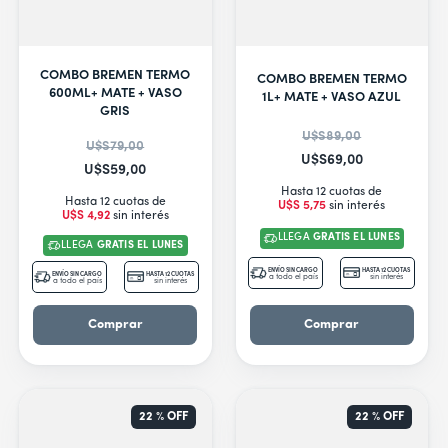
COMBO BREMEN TERMO
COMBO BREMEN TERMO
600ML+ MATE + VASO
1L+ MATE + VASO AZUL
GRIS
U$S
89
,
00
U$S
79
,
00
U$S
69
,
00
U$S
59
,
00
Hasta 12 cuotas de
Hasta 12 cuotas de
U$S
5
,
75
sin interés
U$S
4
,
92
sin interés
LLEGA
GRATIS EL LUNES
LLEGA
GRATIS EL LUNES
ENVÍO SIN CARGO
HASTA 12 CUOTAS
ENVÍO SIN CARGO
HASTA 12 CUOTAS
a todo el país
sin interés
a todo el país
sin interés
Comprar
Comprar
22 %
OFF
22 %
OFF