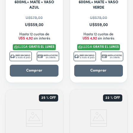
9
.
secarropas
600ML+ MATE + VASO
600ML+ MATE + VASO
AZUL
VERDE
10
.
aire acondicionado inverter
U$S
79
,
00
U$S
79
,
00
U$S
59
,
00
U$S
59
,
00
Hasta 12 cuotas de
Hasta 12 cuotas de
U$S
4
,
92
sin interés
U$S
4
,
92
sin interés
LLEGA
GRATIS EL LUNES
LLEGA
GRATIS EL LUNES
ENVÍO SIN CARGO
HASTA 12 CUOTAS
ENVÍO SIN CARGO
HASTA 12 CUOTAS
a todo el país
sin interés
a todo el país
sin interés
Comprar
Comprar
25 %
OFF
22 %
OFF