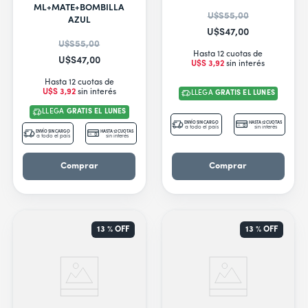
ML+MATE+BOMBILLA
U$S
55
,
00
AZUL
U$S
47
,
00
U$S
55
,
00
Hasta 12 cuotas de
U$S
47
,
00
U$S
3
,
92
sin interés
Hasta 12 cuotas de
U$S
3
,
92
sin interés
LLEGA
GRATIS EL LUNES
LLEGA
GRATIS EL LUNES
ENVÍO SIN CARGO
HASTA 12 CUOTAS
a todo el país
sin interés
ENVÍO SIN CARGO
HASTA 12 CUOTAS
a todo el país
sin interés
Comprar
Comprar
13 %
OFF
13 %
OFF