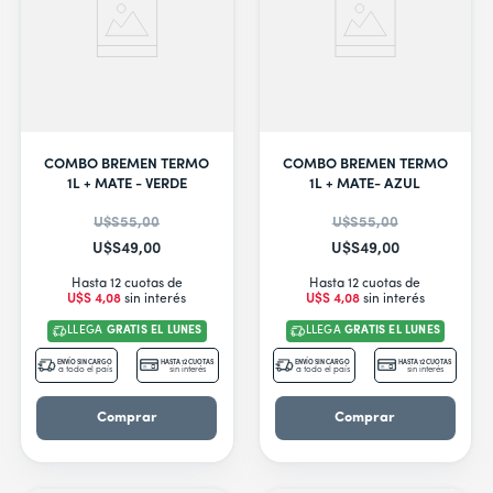
COMBO BREMEN TERMO
COMBO BREMEN TERMO
1L + MATE - VERDE
1L + MATE- AZUL
U$S
55
,
00
U$S
55
,
00
U$S
49
,
00
U$S
49
,
00
Hasta 12 cuotas de
Hasta 12 cuotas de
U$S
4
,
08
sin interés
U$S
4
,
08
sin interés
LLEGA
GRATIS EL LUNES
LLEGA
GRATIS EL LUNES
ENVÍO SIN CARGO
HASTA 12 CUOTAS
ENVÍO SIN CARGO
HASTA 12 CUOTAS
a todo el país
sin interés
a todo el país
sin interés
Comprar
Comprar