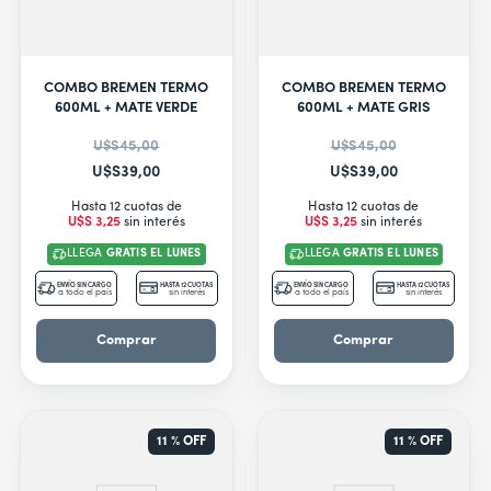
COMBO BREMEN TERMO
COMBO BREMEN TERMO
600ML + MATE VERDE
600ML + MATE GRIS
U$S
45
,
00
U$S
45
,
00
U$S
39
,
00
U$S
39
,
00
Hasta 12 cuotas de
Hasta 12 cuotas de
U$S
3
,
25
sin interés
U$S
3
,
25
sin interés
LLEGA
GRATIS EL LUNES
LLEGA
GRATIS EL LUNES
ENVÍO SIN CARGO
HASTA 12 CUOTAS
ENVÍO SIN CARGO
HASTA 12 CUOTAS
a todo el país
sin interés
a todo el país
sin interés
Comprar
Comprar
11 %
OFF
11 %
OFF