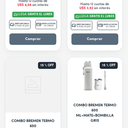
Hasta 12 cuotas de
Hasta 12 cuotas de
U$S
4
,
58
sin interés
U$S
3
,
92
sin interés
LLEGA
GRATIS EL LUNES
LLEGA
GRATIS EL LUNES
ENVÍO SIN CARGO
HASTA 12 CUOTAS
ENVÍO SIN CARGO
HASTA 12 CUOTAS
a todo el país
sin interés
a todo el país
sin interés
Comprar
Comprar
15 %
OFF
15 %
OFF
COMBO BREMEN TERMO
600
ML+MATE+BOMBILLA
GRIS
COMBO BREMEN TERMO
600