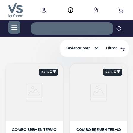
TÉRMINOS MÁS BUSCADOS
Ordenar por
Filtrar
1
.
digital
2
.
termo bremen 1,2 l ac inox
3
.
cocina
25 %
OFF
25 %
OFF
4
.
campana
5
.
secador
6
.
cortacabello
7
.
lavarropas
8
.
nestle
COMBO BREMEN TERMO
COMBO BREMEN TERMO