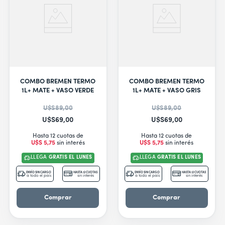
COMBO BREMEN TERMO
COMBO BREMEN TERMO
1L+ MATE + VASO VERDE
1L+ MATE + VASO GRIS
U$S
89
,
00
U$S
89
,
00
U$S
69
,
00
U$S
69
,
00
Hasta 12 cuotas de
Hasta 12 cuotas de
U$S
5
,
75
sin interés
U$S
5
,
75
sin interés
LLEGA
GRATIS EL LUNES
LLEGA
GRATIS EL LUNES
ENVÍO SIN CARGO
HASTA 12 CUOTAS
ENVÍO SIN CARGO
HASTA 12 CUOTAS
a todo el país
sin interés
a todo el país
sin interés
Comprar
Comprar