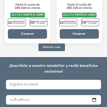
Hasta 12 cuotas de
Hasta 12 cuotas de
U$S
7
,
08
sin interés
U$S
7
,
08
sin interés
LLEGA
GRATIS EL LUNES
LLEGA
GRATIS EL LUNES
ENVÍO SIN CARGO
HASTA 12 CUOTAS
ENVÍO SIN CARGO
HASTA 12 CUOTAS
a todo el país
sin interés
a todo el país
sin interés
Comprar
Comprar
Mostrar más
¡Suscribite a nuestro newsletter y recibí beneficios
exclusivos!